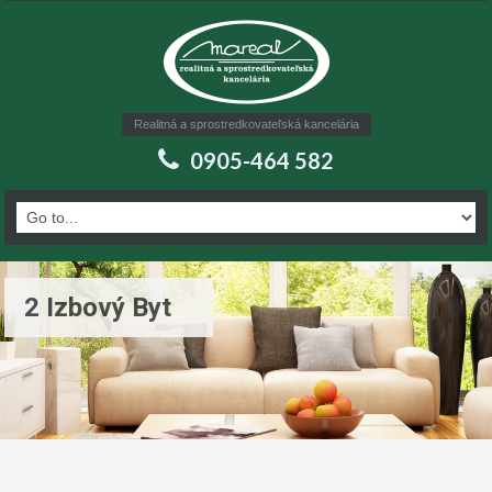
Realitná a sprostredkovateľská kancelária
0905-464 582
2 Izbový Byt