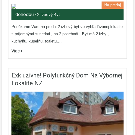
Na predaj
dohodou
- 2 Izbový Byt
Ponúkame Vám na predaj 2 izbový byt vo vyhľadávanej lokalite
s príjemnými susedmi , na 2.poschodí . Byt má 2 izby ,
kuchyňu, kúpeľňu, toaletu,…
Viac
Exkluzívne! Polyfunkčný Dom Na Výbornej
Lokalite NZ