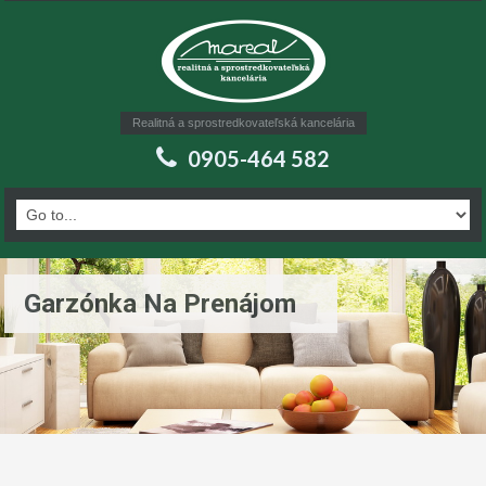
Realitná a sprostredkovateľská kancelária
0905-464 582
Garzónka Na Prenájom