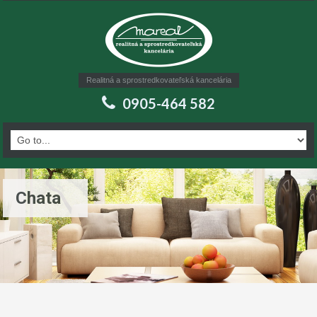
Realitná a sprostredkovateľská kancelária
0905-464 582
Chata