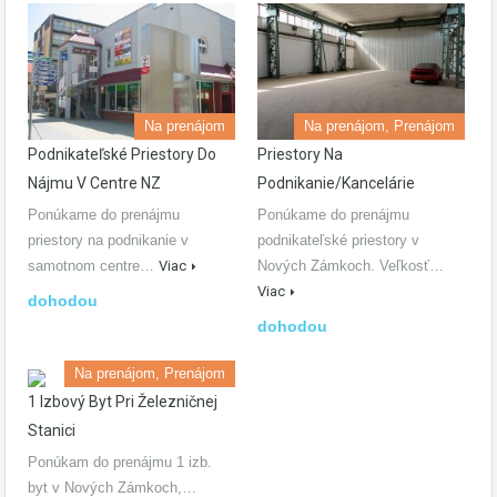
Na prenájom
Na prenájom, Prenájom
Podnikateľské Priestory Do
Priestory Na
Nájmu V Centre NZ
Podnikanie/kancelárie
Ponúkame do prenájmu
Ponúkame do prenájmu
priestory na podnikanie v
podnikateľské priestory v
samotnom centre…
Viac
Nových Zámkoch. Veľkosť…
Viac
dohodou
dohodou
Na prenájom, Prenájom
1 Izbový Byt Pri Železničnej
Stanici
Ponúkam do prenájmu 1 izb.
byt v Nových Zámkoch,…