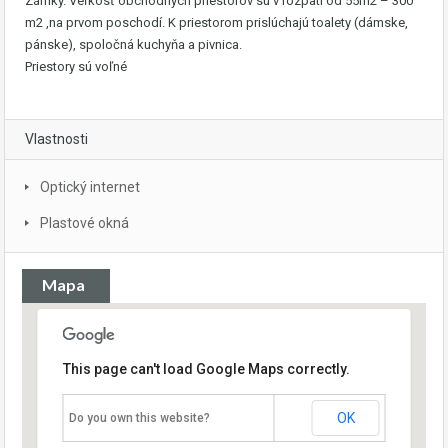
Zámky. Veľkosť obchodných priestorov sú v rozpätí od 55m2 – 300
m2 ,na prvom poschodí. K priestorom prislúchajú toalety (dámske,
pánske), spoločná kuchyňa a pivnica.
Priestory sú voľné
Vlastnosti
Optický internet
Plastové okná
Mapa
This page can't load Google Maps correctly.
OK
Do you own this website?