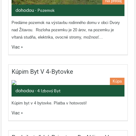
Na predaj
dohodou
- Pozemok
Predáme pozemok na výstavbu rodinného domu v obci Dvory
nad Žitavou. Rozloha pozemku je 20 árov, na pozemku je
vŕtaná studňa, elektrika, ovocné stromy, možnosť…
Viac
Kúpim Byt V 4-Bytovke
Kúpa
dohodou
- 4 Izbový Byt
Kúpim byt v 4 bytovke. Platba v hotovosti!
Viac