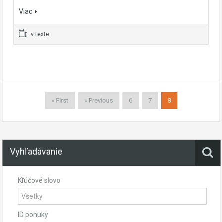
Viac
v texte
« First
« Previous
6
7
8
Vyhľadávanie
Kľúčové slovo
ID ponuky